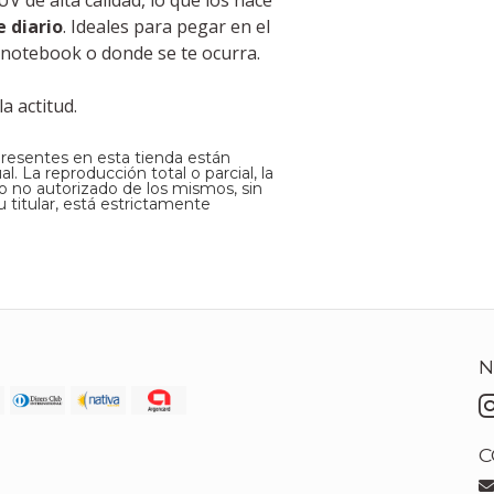
 de alta calidad, lo que los hace
e diario
. Ideales para pegar en el
 la notebook o donde se te ocurra.
a actitud.
presentes en esta tienda están
. La reproducción total o parcial, la
so no autorizado de los mismos, sin
 titular, está estrictamente
N
C