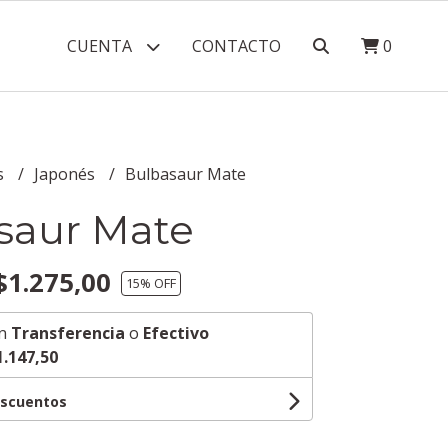
CUENTA
CONTACTO
0
s
Japonés
Bulbasaur Mate
saur Mate
1.275,00
15
% OFF
n
Transferencia
o
Efectivo
1.147,50
escuentos