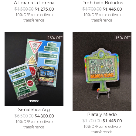
A llorar a la lloreria
Prohibido Boludos
$1.500,00
$1.275,00
$1.700,00
$1.445,00
10% OFF con efectivo o
10% OFF con efectivo o
transferencia
transferencia
26% OFF
15% OFF
Señalética Arg
Plata y Miedo
$6.500,00
$4.800,00
$1.700,00
$1.445,00
10% OFF con efectivo o
10% OFF con efectivo o
transferencia
transferencia