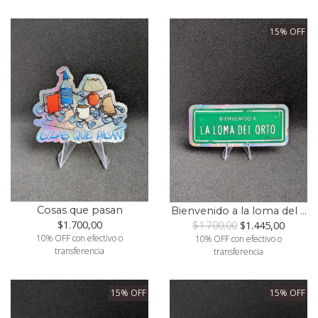
15% OFF
Cosas que pasan
Bienvenido a la loma del ...
$1.700,00
$1.700,00
$1.445,00
10% OFF con efectivo o
10% OFF con efectivo o
transferencia
transferencia
15% OFF
15% OFF