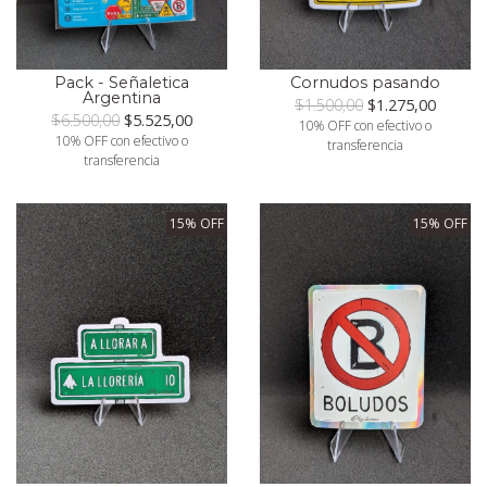
Pack - Señaletica
Cornudos pasando
Argentina
$1.500,00
$1.275,00
$6.500,00
$5.525,00
10% OFF con efectivo o
10% OFF con efectivo o
transferencia
transferencia
15% OFF
15% OFF